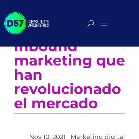
Ejemplos de
Inbound
marketing que
han
revolucionado
el mercado
Nov 10, 2021
|
Marketing digital