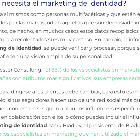
 necesita el marketing de identidad?
a sí mismos como personas multifacéticas y que están e
dos por las marcas, odian aquellas que son demasiado in
o, de hecho, en muchos casos estos datos recopilados 
o para recolectarlos sí es muy costoso. En cambio, la inf
ng de identidad
, se puede verificar y procesar, porque
 ofrecen una visión amplia de su personalidad.
ester Consulting:
“El 88% de los especialistas en marketi
añas con atributos más significativos, sus empresas serí
para dirigirse a los clientes debe cambiar, para esto es 
o: si tus seguidores hacen uso de una red social más que
 con esta, o si siguen a algunos influencers específicos
n colaboración con ellos, o cómo puedes incluir el inf
ting de identidad
.
Mark Bradley, el presidente de Bra
e los especialistas en marketing que han utilizado el ma