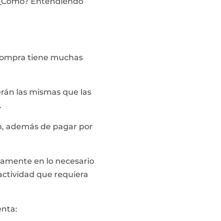
. ¿Cómo? Entendiendo
e compra tiene muchas
erán las mismas que las
.
an, además de pagar por
lamente en lo necesario
 actividad que requiera
enta: