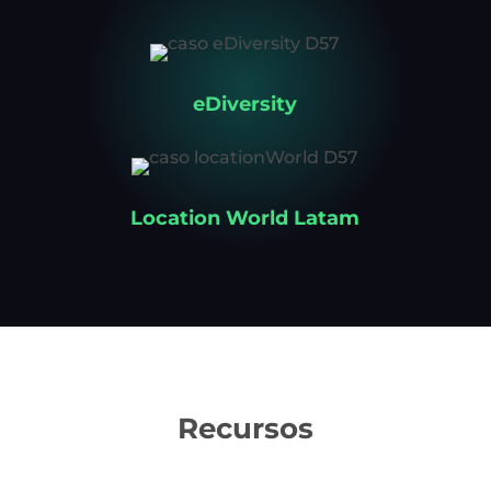
eDiversity
Location World Latam
Recursos