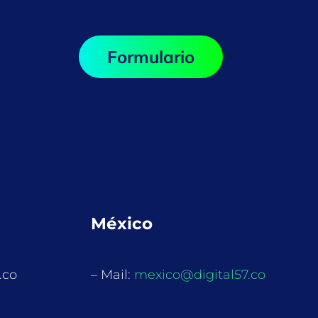
Formulario
México
.co
– Mail:
mexico@digital57.co