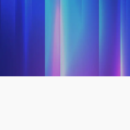
n las
cias sociales