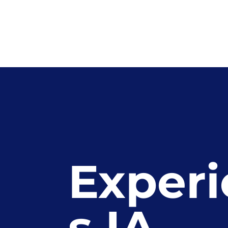
Experi
s IA