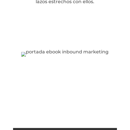
lazos estrechos con ellos.
Déjanos tus datos, descarga
nuestro E-book y conoce más
acerca de la captación de clientes a
través de la creación de contenido
de valor, interesante, puntual,
perspicaz e inteligente
Estrategias digitales que ayudarán a
fortalecer tu negocio.